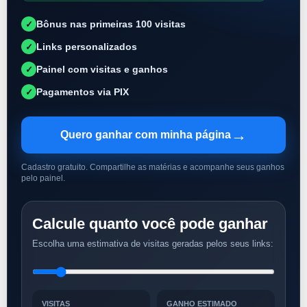
Bônus nas primeiras 100 visitas
✓
Links personalizados
✓
Painel com visitas e ganhos
✓
Pagamentos via PIX
✓
→
Quero ganhar com minha página
Cadastro gratuito. Compartilhe as matérias e acompanhe seus ganhos
pelo painel.
Calcule quanto você pode ganhar
Escolha uma estimativa de visitas geradas pelos seus links:
VISITAS
GANHO ESTIMADO